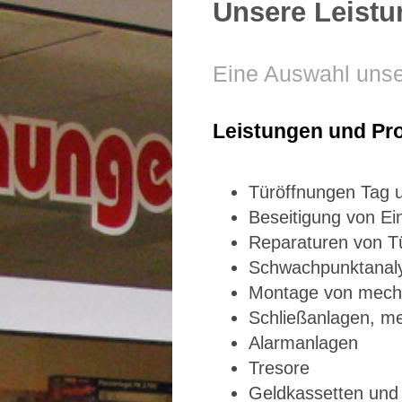
Unsere Leist
Eine Auswahl unse
Leistungen und Pr
Türöffnungen Tag 
Beseitigung von E
Reparaturen von T
Schwachpunktanaly
Montage von mecha
Schließanlagen, me
Alarmanlagen
Tresore
Geldkassetten und